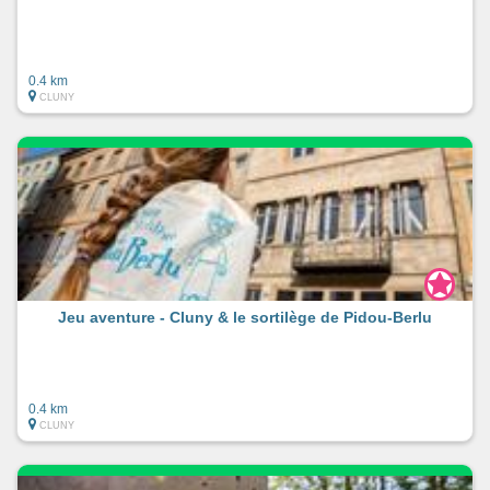
0.4 km
CLUNY
Jeu aventure - Cluny & le sortilège de Pidou-Berlu
0.4 km
CLUNY