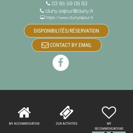
03 85 59 08 83
cluny.sejour@cluny.fr
https://www.clunysejour.fr
DISPONIBILITÉS/RÉSERVATION
CONTACT BY EMAIL
MY ACCOMMODATION
OUR ACTIVITIES
MY
RECOMMENDATIONS