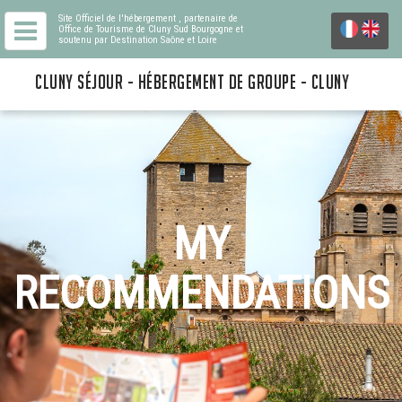
Site Officiel de l'hébergement
, partenaire de
Office de Tourisme de Cluny Sud Bourgogne
et
soutenu par Destination Saône et Loire
CLUNY SÉJOUR - HÉBERGEMENT DE GROUPE - CLUNY
MY
RECOMMENDATIONS