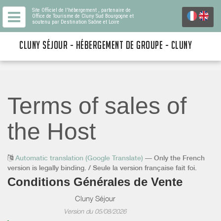
Site Officiel de l'hébergement
, partenaire de
Office de Tourisme de Cluny Sud Bourgogne
et
soutenu par Destination Saône et Loire
CLUNY SÉJOUR - HÉBERGEMENT DE GROUPE - CLUNY
Terms of sales of
the Host
Automatic translation (Google Translate)
— Only the French
version is legally binding. / Seule la version française fait foi.
Conditions Générales de Vente
Cluny Séjour
Version du 05/08/2026