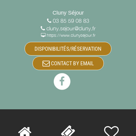
Cluny Séjour
03 85 59 08 83
cluny.sejour@cluny.fr
https://www.clunysejour.fr
DISPONIBILITÉS/RÉSERVATION
CONTACT BY EMAIL