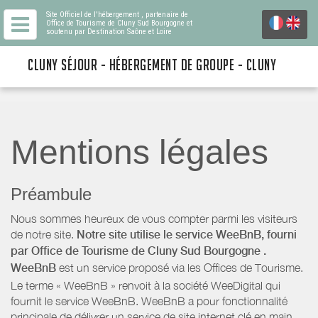
Site Officiel de l'hébergement
, partenaire de
Office de Tourisme de Cluny Sud Bourgogne
et
soutenu par Destination Saône et Loire
CLUNY SÉJOUR - HÉBERGEMENT DE GROUPE - CLUNY
Mentions légales
Préambule
Nous sommes heureux de vous compter parmi les visiteurs
de notre site.
Notre site utilise le service WeeBnB, fourni
par
Office de Tourisme de Cluny Sud Bourgogne
.
WeeBnB
est un service proposé via les Offices de Tourisme.
Le terme « WeeBnB » renvoit à la société WeeDigital qui
fournit le service WeeBnB. WeeBnB a pour fonctionnalité
principale de délivrer un service de site internet clé en main,